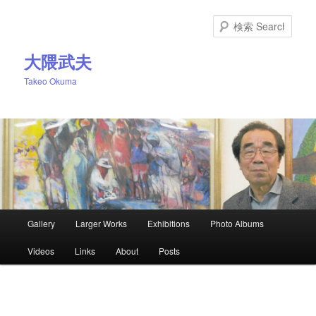
メ
イ
検
ン
索
コ
大隈武夫
ン
Takeo Okuma
テ
ン
ツ
へ
移
動
メ
Gallery
Larger Works
Exhibitions
Photo Albums
イ
ン
Videos
Links
About
Posts
メ
ニ
ュ
ー